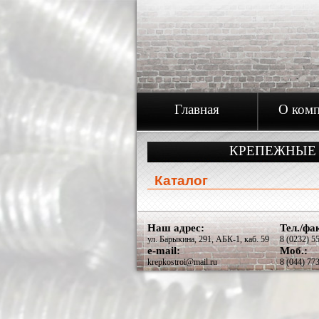
Главная
О ком
КРЕПЕЖНЫЕ
Каталог
Наш адрес:
Тел./фа
ул. Барыкина, 291, АБК-1, каб. 59
8 (0232) 5
e-mail:
Моб.:
krepkostroi@mail.ru
8 (044) 77