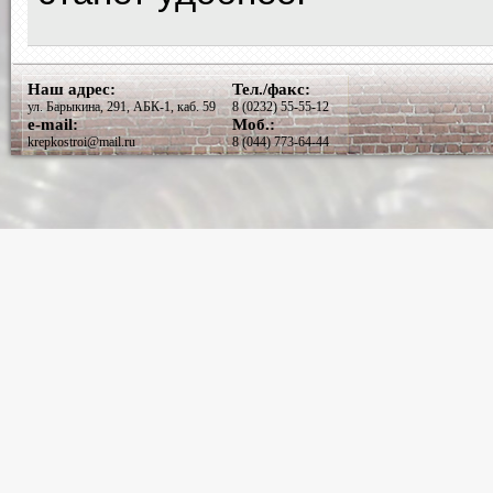
Наш адрес:
Тел./факс:
ул. Барыкина, 291, АБК-1, каб. 59
8 (0232) 55-55-12
e-mail:
Моб.:
krepkostroi@mail.ru
8 (044) 773-64-44